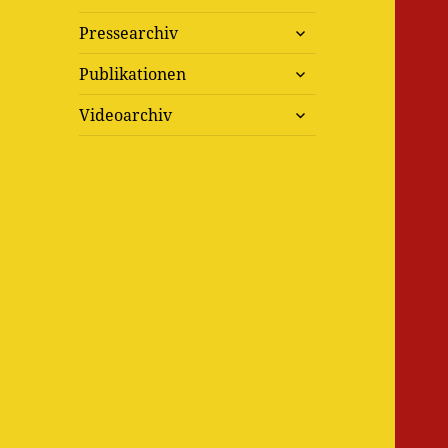
untermenü
Pressearchiv
öffnen
untermenü
Publikationen
öffnen
untermenü
Videoarchiv
öffnen