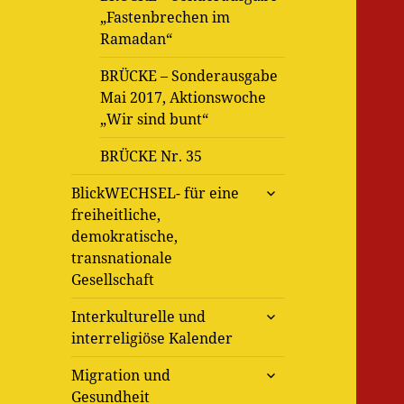
„Fastenbrechen im
Ramadan“
BRÜCKE – Sonderausgabe
Mai 2017, Aktionswoche
„Wir sind bunt“
BRÜCKE Nr. 35
untermenü
BlickWECHSEL- für eine
öffnen
freiheitliche,
demokratische,
transnationale
Gesellschaft
untermenü
Interkulturelle und
öffnen
interreligiöse Kalender
untermenü
Migration und
öffnen
Gesundheit