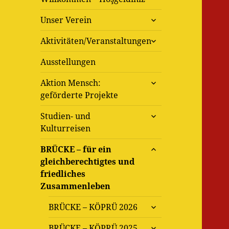
untermenü
Unser Verein
öffnen
untermenü
Aktivitäten/Veranstaltungen
öffnen
Ausstellungen
untermenü
Aktion Mensch:
öffnen
geförderte Projekte
untermenü
Studien- und
öffnen
Kulturreisen
untermenü
BRÜCKE – für ein
öffnen
gleichberechtigtes und
friedliches
Zusammenleben
untermenü
BRÜCKE – KÖPRÜ 2026
öffnen
untermenü
BRÜCKE – KÖPRÜ 2025