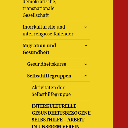
demokratische,
transnationale
Gesellschaft
untermenü
Interkulturelle und
öffnen
interreligiöse Kalender
untermenü
Migration und
öffnen
Gesundheit
untermenü
Gesundheitskurse
öffnen
untermenü
Selbsthilfegruppen
öffnen
Aktivitäten der
Selbsthilfegruppe
INTERKULTURELLE
GESUNDHEITSBEZOGENE
SELBSTHILFE – ARBEIT
IN UNSEREM VEREIN