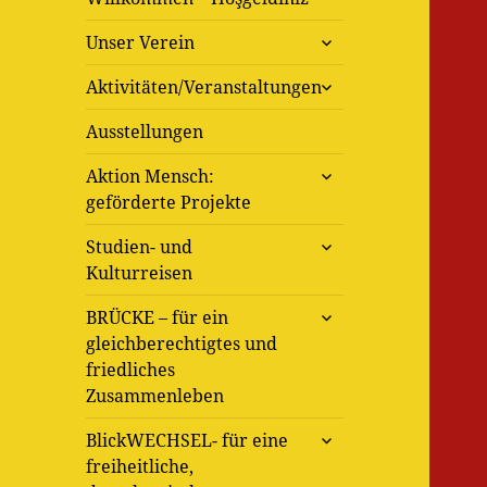
untermenü
Unser Verein
öffnen
untermenü
Aktivitäten/Veranstaltungen
öffnen
Ausstellungen
untermenü
Aktion Mensch:
öffnen
geförderte Projekte
untermenü
Studien- und
öffnen
Kulturreisen
untermenü
BRÜCKE – für ein
öffnen
gleichberechtigtes und
friedliches
Zusammenleben
untermenü
BlickWECHSEL- für eine
öffnen
freiheitliche,