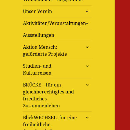
untermenü
Unser Verein
öffnen
untermenü
Aktivitäten/Veranstaltungen
öffnen
Ausstellungen
untermenü
Aktion Mensch:
öffnen
geförderte Projekte
untermenü
Studien- und
öffnen
Kulturreisen
untermenü
BRÜCKE – für ein
öffnen
gleichberechtigtes und
friedliches
Zusammenleben
untermenü
BlickWECHSEL- für eine
öffnen
freiheitliche,