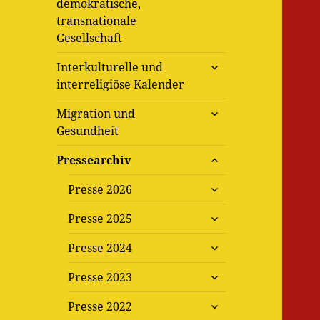
demokratische,
transnationale
Gesellschaft
untermenü
Interkulturelle und
öffnen
interreligiöse Kalender
untermenü
Migration und
öffnen
Gesundheit
untermenü
Pressearchiv
öffnen
untermenü
Presse 2026
öffnen
untermenü
Presse 2025
öffnen
untermenü
Presse 2024
öffnen
untermenü
Presse 2023
öffnen
untermenü
Presse 2022
öffnen